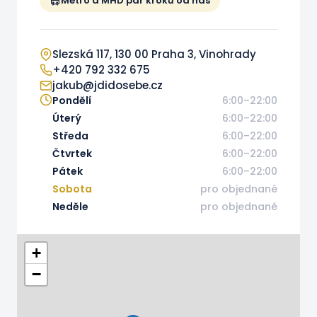
Metro a MHD pár kroků od nás
Slezská 117, 130 00 Praha 3, Vinohrady
+420 792 332 675
jakub@jdidosebe.cz
Pondělí
6:00–22:00
Úterý
6:00–22:00
Středa
6:00–22:00
Čtvrtek
6:00–22:00
Pátek
6:00–22:00
Sobota
pro objednané
Neděle
pro objednané
+
−