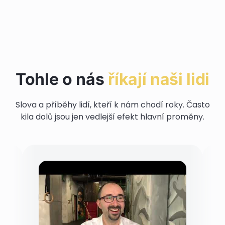
Hlavní program pro začátečníky
Než se rozhodneš
Navazující program
Doplněk programu
Tohle o nás
říkají naši lidi
Slova a příběhy lidí, kteří k nám chodí roky. Často
kila dolů jsou jen vedlejší efekt hlavní proměny.