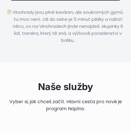
Vinohrady jsou plné kaváren, ale soukromých gymů
tu moc není. Jdi do sebe je 5 minut pěšky a nabízí
něco, co na Vinohradech jinde nenajdeš: skupinky 6
lidí, trenéra, který tě zná, a výživové poradenství v
balíku.
Program Naplno
3 měsíce pod dohledem trenéra a dalších
Soukromá lekce
Skupinové cvičení
Naše služby
specialistů
Výživa
Hodina s osobním trenérem jen pro tebe
Cvičení, výživa, fyzio, Inbody i mindset
2× týdně se stejnou partou
Jídlo, které dává energii i požitek
Vyzkoušej si nás bez závazků
Vyber si, jak chceš začít. Hlavní cesta pro nové je
Pro ty, kteří k nám chtějí chodit dlouhodobě
Žádné dietní šílenosti
program Naplno.
Více informací
Více informací
Více informací
Více informací