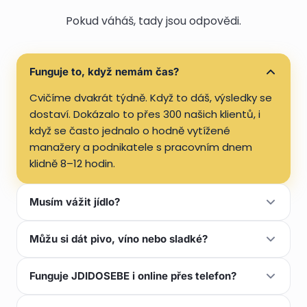
Pokud váháš, tady jsou odpovědi.
Funguje to, když nemám čas?
Cvičíme dvakrát týdně. Když to dáš, výsledky se
dostaví. Dokázalo to přes 300 našich klientů, i
když se často jednalo o hodně vytížené
manažery a podnikatele s pracovním dnem
klidně 8–12 hodin.
Musím vážit jídlo?
Ne. Učíme tě jíst dlaní: dlaň bílkovin, hrst
Můžu si dát pivo, víno nebo sladké?
sacharidů, palec tuků, pěst zeleniny. Bez
tabulek a bez vážení. Najdeš se v tom za pár
Můžeš. Zákazy nefungují. V programu Naplno je
Funguje JDIDOSEBE i online přes telefon?
dní.
krom cvičení velká část věnována i výživě a jak
na to.
Jen částečně. Fyzické tréninky probíhají