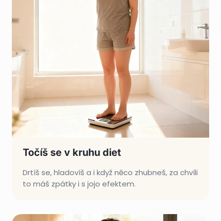
Točíš se v kruhu diet
Drtíš se, hladovíš a i když něco zhubneš, za chvíli
to máš zpátky i s jojo efektem.