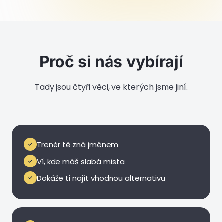
Proč si nás vybírají
Tady jsou čtyři věci, ve kterých jsme jiní.
6 lidí ve skupině
Trenér tě zná jménem
Ví, kde máš slabá místa
Dokáže ti najít vhodnou alternativu
Bez ego prostředí