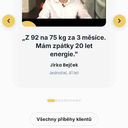
„Z 92 na 75 kg za 3 měsíce.
Mám zpátky 20 let
energie."
Jirka Bejček
Jednatel, 41 let
Všechny příběhy klientů