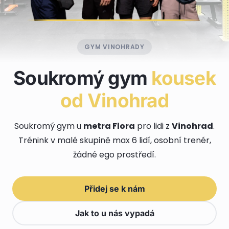
GYM VINOHRADY
Soukromý gym
kousek
od Vinohrad
Soukromý gym u
metra Flora
pro lidi z
Vinohrad
.
Trénink v malé skupině max 6 lidí, osobní trenér,
žádné ego prostředí.
Přidej se k nám
Jak to u nás vypadá