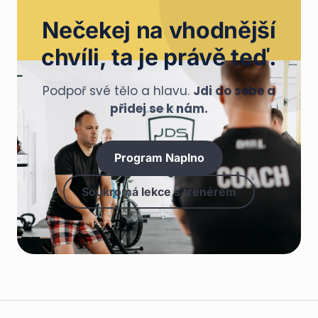
stroje, žádní namakaní kulturisti, žádné spoře
Nečekej na
vhodnější
oblečené fitnesky. Prostě místo, které tě bude
bavit.
chvíli
, ta je právě teď.
Podpoř své tělo a hlavu.
Jdi do sebe a
přidej se k nám.
Program Naplno
Soukromá lekce s trenérem