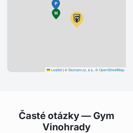
P
M
Leaflet
|
©
Seznam.cz, a.s.
, ©
OpenStreetMap
Časté otázky — Gym
Vinohrady