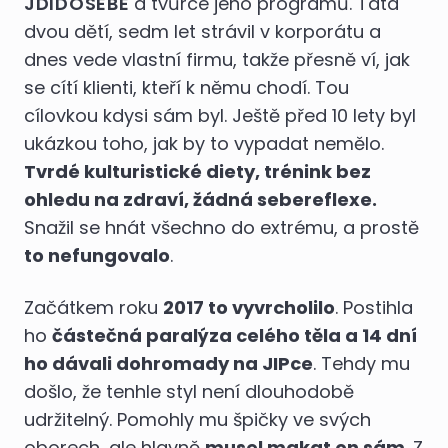
JDIDOSEBE
a tvůrce jeho programů. Táta
dvou dětí, sedm let strávil v korporátu a
dnes vede vlastní firmu, takže přesně ví, jak
se cítí klienti, kteří k němu chodí. Tou
cílovkou kdysi sám byl. Ještě před 10 lety byl
ukázkou toho, jak by to vypadat nemělo.
Tvrdé kulturistické diety, trénink bez
ohledu na zdraví, žádná sebereflexe.
Snažil se hnát všechno do extrému, a prostě
to nefungovalo
.
Začátkem roku
2017 to vyvrcholilo
. Postihla
ho
částečná paralýza celého těla a 14 dní
ho dávali dohromady na JIPce
. Tehdy mu
došlo, že tenhle styl není dlouhodobě
udržitelný. Pomohly mu špičky ve svých
oborech, ale hlavně
musel makat on sám
. Z