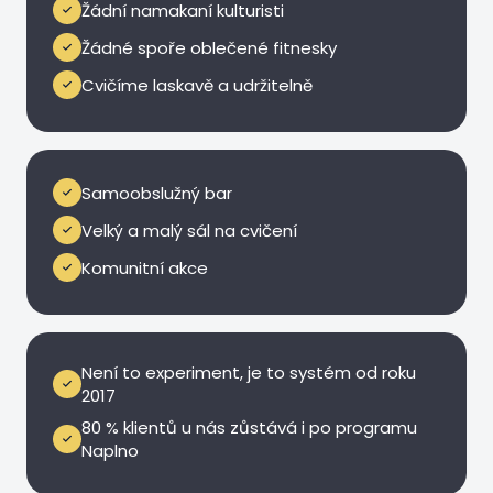
Žádní namakaní kulturisti
Žádné spoře oblečené fitnesky
Cvičíme laskavě a udržitelně
Domácí atmosféra
Samoobslužný bar
Velký a malý sál na cvičení
Komunitní akce
9 let, 300+ lidí
Není to experiment, je to systém od roku
2017
80 % klientů u nás zůstává i po programu
Naplno