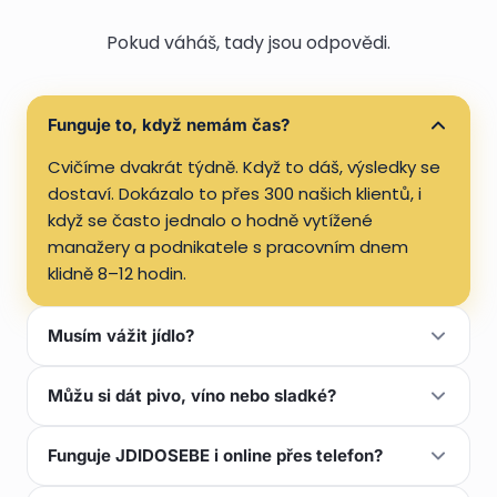
Pokud váháš, tady jsou odpovědi.
Funguje to, když nemám čas?
Cvičíme dvakrát týdně. Když to dáš, výsledky se
dostaví. Dokázalo to přes 300 našich klientů, i
když se často jednalo o hodně vytížené
manažery a podnikatele s pracovním dnem
klidně 8–12 hodin.
Musím vážit jídlo?
Ne. Učíme tě jíst dlaní: dlaň bílkovin, hrst
Můžu si dát pivo, víno nebo sladké?
sacharidů, palec tuků, pěst zeleniny. Bez
tabulek a bez vážení. Najdeš se v tom za pár
Můžeš. Zákazy nefungují. V programu Naplno je
Funguje JDIDOSEBE i online přes telefon?
dní.
krom cvičení velká část věnována i výživě a jak
na to.