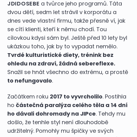
JDIDOSEBE
a tvůrce jeho programů. Táta
dvou dětí, sedm let strávil v korporátu a
dnes vede vlastní firmu, takže přesně ví, jak
se cítí klienti, kteří k němu chodí. Tou
cílovkou kdysi sám byl. Ještě před 10 lety byl
ukázkou toho, jak by to vypadat nemělo.
Tvrdé kulturistické diety, trénink bez
ohledu na zdraví, žádná sebereflexe.
Snažil se hnát všechno do extrému, a prostě
to nefungovalo
.
Začátkem roku
2017 to vyvrcholilo
. Postihla
ho
částečná paralýza celého těla a 14 dní
ho dávali dohromady na JIPce
. Tehdy mu
došlo, že tenhle styl není dlouhodobě
udržitelný. Pomohly mu špičky ve svých