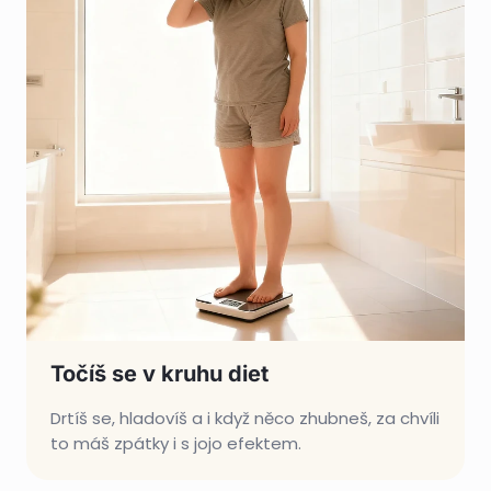
Točíš se v kruhu diet
Drtíš se, hladovíš a i když něco zhubneš, za chvíli
to máš zpátky i s jojo efektem.