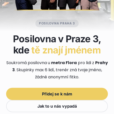
POSILOVNA PRAHA 3
Posilovna v Praze 3,
kde
tě znají jménem
Soukromá posilovna u
metra Flora
pro lidi z
Prahy
3
. Skupinky max 6 lidí, trenér zná tvoje jméno,
žádné anonymní fitko.
Přidej se k nám
Jak to u nás vypadá