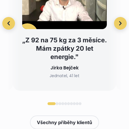
„Z 92 na 75 kg za 3 měsíce.
Mám zpátky 20 let
energie."
Jirka Bejček
Jednatel, 41 let
Všechny příběhy klientů