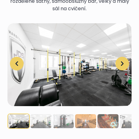
rozdělené šatny, samoobslužný bar, velký a malý
sál na cvičení.