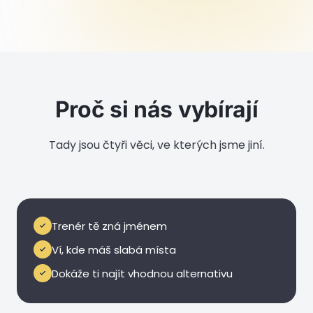
Proč si nás vybírají
Tady jsou čtyři věci, ve kterých jsme jiní.
6 lidí ve skupině
Trenér tě zná jménem
Ví, kde máš slabá místa
Dokáže ti najít vhodnou alternativu
Bez ego prostředí