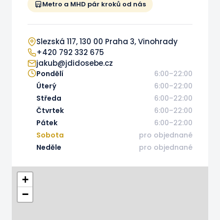
Metro a MHD pár kroků od nás
Slezská 117, 130 00 Praha 3, Vinohrady
+420 792 332 675
jakub@jdidosebe.cz
Pondělí
6:00–22:00
Úterý
6:00–22:00
Středa
6:00–22:00
Čtvrtek
6:00–22:00
Pátek
6:00–22:00
Sobota
pro objednané
Neděle
pro objednané
+
−