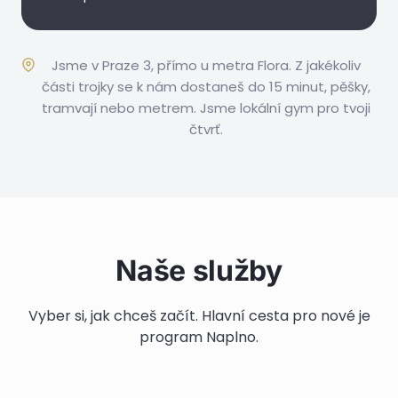
Jsme v Praze 3, přímo u metra Flora. Z jakékoliv
části trojky se k nám dostaneš do 15 minut, pěšky,
tramvají nebo metrem. Jsme lokální gym pro tvoji
čtvrť.
Program Naplno
3 měsíce pod dohledem trenéra a dalších
Soukromá lekce
Skupinové cvičení
Naše služby
specialistů
Výživa
Hodina s osobním trenérem jen pro tebe
Cvičení, výživa, fyzio, Inbody i mindset
2× týdně se stejnou partou
Jídlo, které dává energii i požitek
Vyzkoušej si nás bez závazků
Vyber si, jak chceš začít. Hlavní cesta pro nové je
Pro ty, kteří k nám chtějí chodit dlouhodobě
Žádné dietní šílenosti
program Naplno.
Více informací
Více informací
Více informací
Více informací