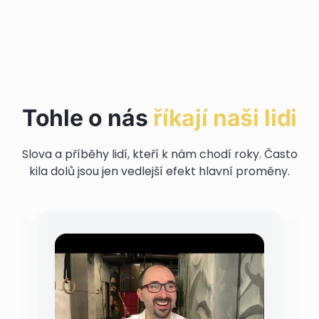
Hlavní program pro začátečníky
Než se rozhodneš
Navazující program
Doplněk programu
Tohle o nás
říkají naši lidi
Slova a příběhy lidí, kteří k nám chodí roky. Často
kila dolů jsou jen vedlejší efekt hlavní proměny.