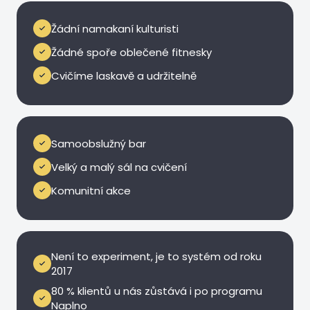
Žádní namakaní kulturisti
Žádné spoře oblečené fitnesky
Cvičíme laskavě a udržitelně
Domácí atmosféra
Samoobslužný bar
Velký a malý sál na cvičení
Komunitní akce
9 let, 300+ lidí
Není to experiment, je to systém od roku
2017
80 % klientů u nás zůstává i po programu
Naplno