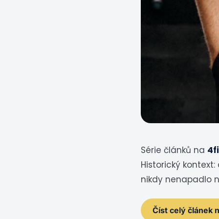
Série článků na
4f
Historický kontext
nikdy nenapadlo 
Číst celý článek 