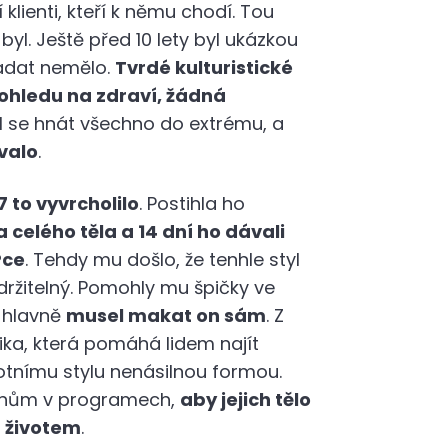
í klienti, kteří k němu chodí. Tou
byl. Ještě před 10 lety byl ukázkou
padat nemělo.
Tvrdé kulturistické
 ohledu na zdraví, žádná
l se hnát všechno do extrému, a
valo
.
7 to vyvrcholilo
. Postihla ho
celého těla a 14 dní ho dávali
Pce
. Tehdy mu došlo, že tenhle styl
ržitelný. Pomohly mu špičky ve
 hlavně
musel makat on sám
. Z
ika, která pomáhá lidem najít
votnímu stylu nenásilnou formou.
lenům v programech,
aby jejich tělo
h životem
.