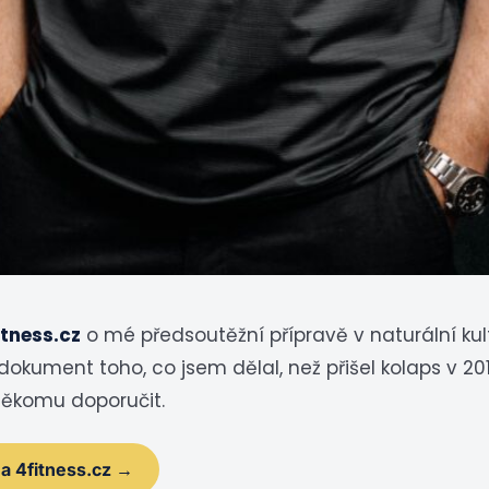
itness.cz
o mé předsoutěžní přípravě v naturální kultu
: dokument toho, co jsem dělal, než přišel kolaps v 2
někomu doporučit.
na 4fitness.cz →