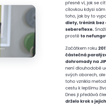
přesně ví, jak se cít
cílovkou kdysi sám 
toho, jak by to vy
diety, trénink bez
sebereflexe.
Snaži
prostě
to nefungo
Začátkem roku
201
částečná paralýza 
dohromady na JI
není dlouhodobě ud
svých oborech, ale
toho vznikla metod
cestu k lepšímu ži
Dnes ji předává č
drželo krok s jejic