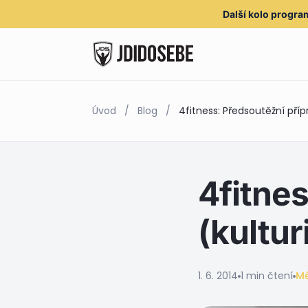
Další kolo
progra
Úvod
/
Blog
/
4fitness: Předsoutěžní příp
4fitne
(kultur
1. 6. 2014
1 min čtení
M