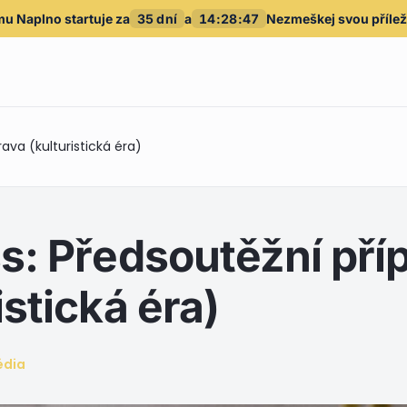
mu Naplno
startuje za
35
dní
a
14
:
28
:
45
Nezmeškej svou příleži
rava (kulturistická éra)
ss: Předsoutěžní pří
istická éra)
édia