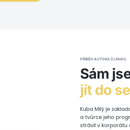
PŘÍBĚH AUTORA ČLÁNKU
Sám js
jít do s
Kuba Milý je zakl
a tvůrce jeho prog
strávil v korporátu