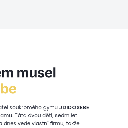
em musel
ebe
adatel soukromého gymu
JDIDOSEBE
ramů. Táta dvou dětí, sedm let
 a dnes vede vlastní firmu, takže