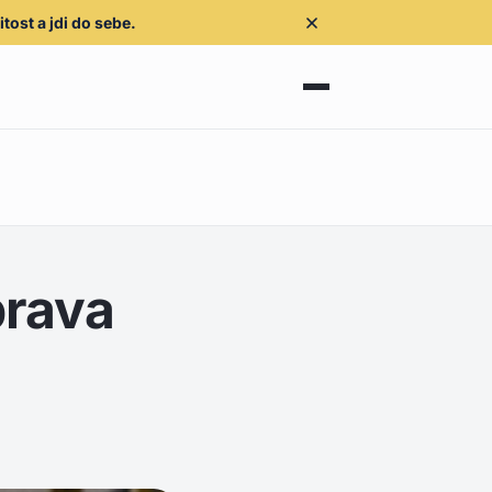
tost a jdi do sebe.
prava