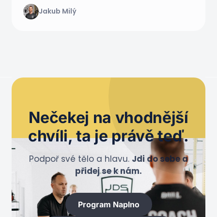
Jakub Milý
Nečekej na
vhodnější
chvíli
, ta je právě teď.
Podpoř své tělo a hlavu.
Jdi do sebe a
přidej se k nám.
Program Naplno