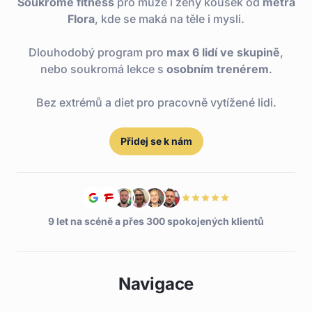
Soukromé fitness
pro muže i ženy kousek od
metra
Flora
, kde se maká na těle i mysli.
Dlouhodobý program pro
max 6 lidí ve skupině
,
nebo soukromá lekce s
osobním trenérem
.
Bez extrémů a diet pro pracovně vytížené lidi.
Přidej se k nám
9 let na scéně a přes 300 spokojených klientů
Navigace