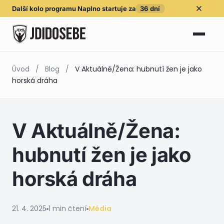
Další kolo
programu Naplno
startuje za
36
dní
Úvod
/
Blog
/
V Aktuálně/Žena: hubnutí žen je jako
horská dráha
V Aktuálně/Žena:
hubnutí žen je jako
horská dráha
21. 4. 2025
1 min čtení
Média