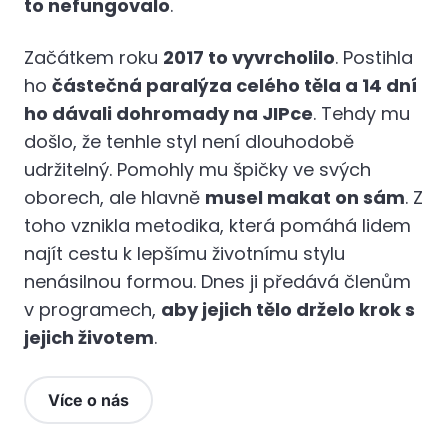
to nefungovalo
.
Začátkem roku
2017 to vyvrcholilo
. Postihla
ho
částečná paralýza celého těla a 14 dní
ho dávali dohromady na JIPce
. Tehdy mu
došlo, že tenhle styl není dlouhodobě
udržitelný. Pomohly mu špičky ve svých
oborech, ale hlavně
musel makat on sám
. Z
toho vznikla metodika, která pomáhá lidem
najít cestu k lepšímu životnímu stylu
nenásilnou formou. Dnes ji předává členům
v programech,
aby jejich tělo drželo krok s
jejich životem
.
Více o nás