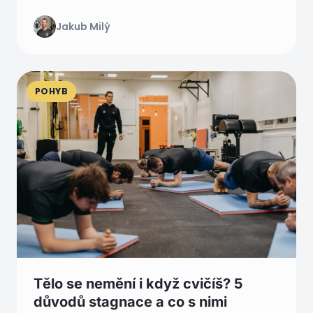
Jakub Milý
POHYB
Tělo se nemění i když cvičíš? 5
důvodů stagnace a co s nimi