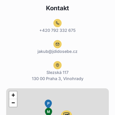
Kontakt
+420 792 332 675
jakub@jdidosebe.cz
Slezská 117
130 00 Praha 3, Vinohrady
+
−
P
M