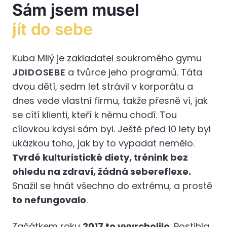
Sám jsem musel
jít do sebe
Kuba Milý je zakladatel soukromého gymu
JDIDOSEBE
a tvůrce jeho programů. Táta
dvou dětí, sedm let strávil v korporátu a
dnes vede vlastní firmu, takže přesně ví, jak
se cítí klienti, kteří k němu chodí. Tou
cílovkou kdysi sám byl. Ještě před 10 lety byl
ukázkou toho, jak by to vypadat nemělo.
Tvrdé kulturistické diety, trénink bez
ohledu na zdraví, žádná sebereflexe.
Snažil se hnát všechno do extrému, a prostě
to nefungovalo
.
Začátkem roku
2017 to vyvrcholilo
. Postihla