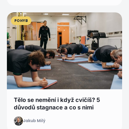
POHYB
Tělo se nemění i když cvičíš? 5
důvodů stagnace a co s nimi
Jakub Milý