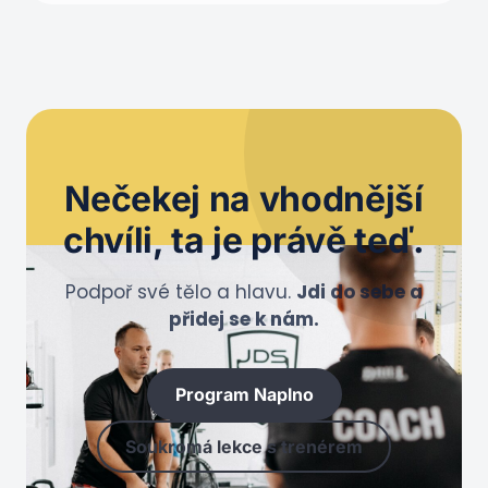
Nečekej na
vhodnější
chvíli
, ta je právě teď.
Podpoř své tělo a hlavu.
Jdi do sebe a
přidej se k nám.
Program Naplno
Soukromá lekce s trenérem