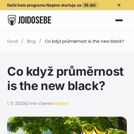
Další kolo
programu Naplno
startuje za
35
dní
Úvod
/
Blog
/
Co když průměrnost is the new black?
Co když průměrnost
is the new black?
1. 11. 2023
2 min čtení
Mindset