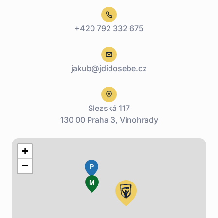
+420 792 332 675
jakub@jdidosebe.cz
Slezská 117
130 00 Praha 3, Vinohrady
+
−
P
M