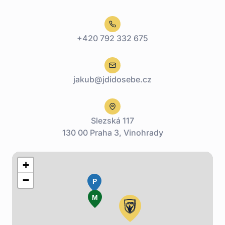
+420 792 332 675
jakub@jdidosebe.cz
Slezská 117
130 00 Praha 3, Vinohrady
+
−
P
M