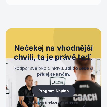
Nečekej na
vhodnější
chvíli
, ta je právě teď.
Podpoř své tělo a hlavu.
Jdi do sebe a
přidej se k nám.
Program Naplno
Soukromá lekce s trenérem