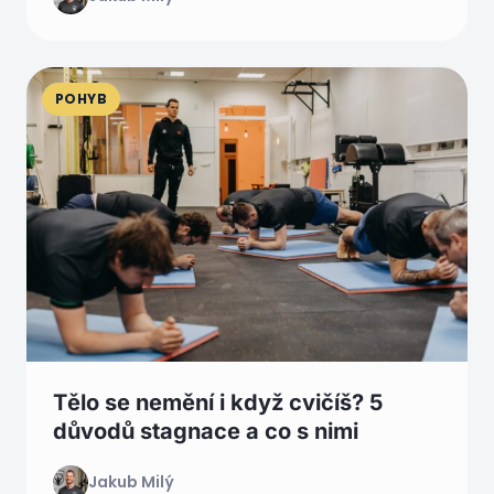
POHYB
Tělo se nemění i když cvičíš? 5
důvodů stagnace a co s nimi
Jakub Milý