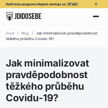
Další kolo
programu Naplno
startuje za
37
dní
Úvod
/
Blog
/
Jak minimalizovat pravděpodobnost
těžkého průběhu Covidu-19?
Jak minimalizovat
pravděpodobnost
těžkého průběhu
Covidu-19?