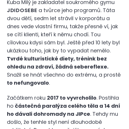
Kuba Milý je zakladatel soukromého gymu
JDIDOSEBE
a tvůrce jeho programů. Táta
dvou dětí, sedm let strávil v korporátu a
dnes vede vlastní firmu, takže přesně ví, jak
se cítí klienti, kteří k němu chodí. Tou
cílovkou kdysi sám byl. Ještě před 10 lety byl
ukázkou toho, jak by to vypadat nemělo.
Tvrdé kulturistické diety, trénink bez
ohledu na zdraví, žádná sebereflexe.
Snažil se hnát všechno do extrému, a prostě
to nefungovalo
.
Začátkem roku
2017 to vyvrcholilo
. Postihla
ho
částečná paralýza celého těla a 14 dní
ho dávali dohromady na JIPce
. Tehdy mu
došlo, že tenhle styl není dlouhodobě