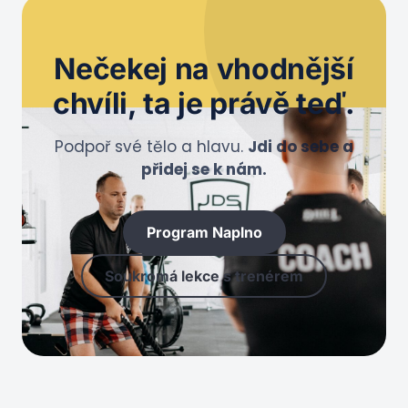
Nečekej na
vhodnější
chvíli
, ta je právě teď.
Podpoř své tělo a hlavu.
Jdi do sebe a
přidej se k nám.
Program Naplno
Soukromá lekce s trenérem