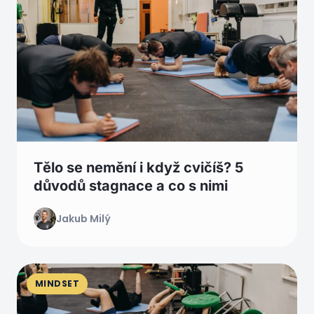
Tělo se nemění i když cvičíš? 5
důvodů stagnace a co s nimi
Jakub Milý
MINDSET