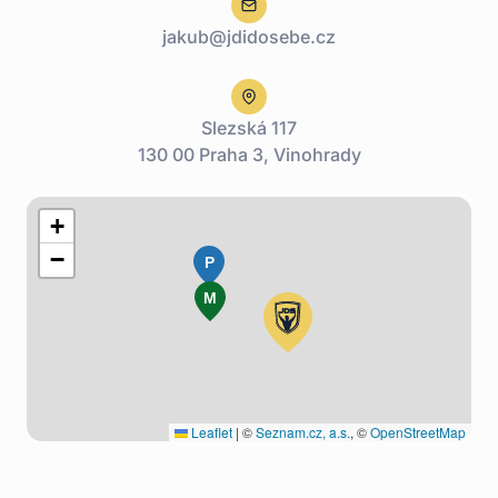
jakub@jdidosebe.cz
Slezská 117
130 00 Praha 3, Vinohrady
+
−
P
M
Leaflet
|
©
Seznam.cz, a.s.
, ©
OpenStreetMap