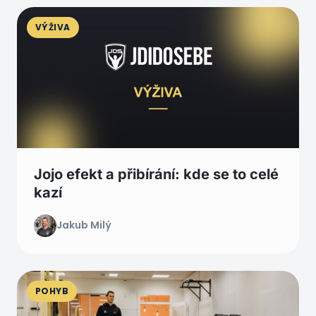
VÝŽIVA
Jojo efekt a přibírání: kde se to celé
kazí
Jakub Milý
POHYB