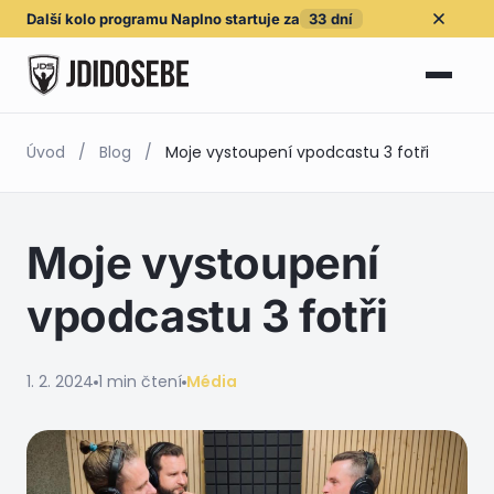
Další kolo
programu Naplno
startuje za
33
dní
Úvod
/
Blog
/
Moje vystoupení vpodcastu 3 fotři
Moje vystoupení
vpodcastu 3 fotři
1. 2. 2024
1 min čtení
Média