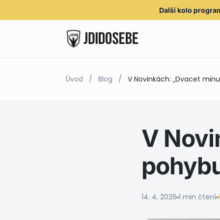
Další kolo
progra
Úvod
/
Blog
/
V Novinkách: „Dvacet min
V Novi
pohybu
14. 4. 2026
1 min čtení