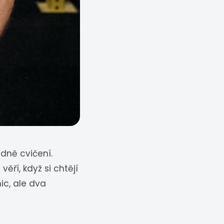
dně cvičení.
ěří, když si chtějí
ic, ale dva