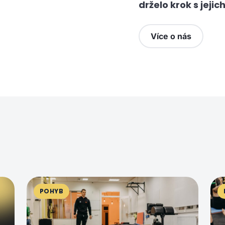
drželo krok s jejic
Více o nás
POHYB