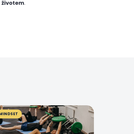
h životem
.
MINDSET