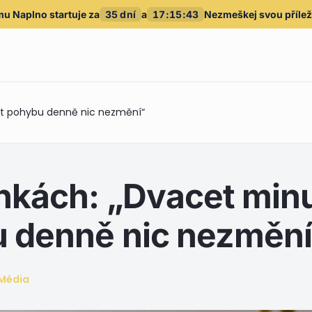
mu Naplno
startuje za
35
dní
a
17
:
15
:
41
Nezmeškej svou příleži
ut pohybu denně nic nezmění“
nkách: „Dvacet min
 denně nic nezmění
Média