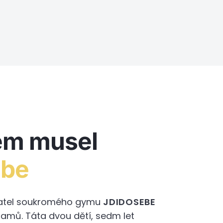
em musel
ebe
adatel soukromého gymu
JDIDOSEBE
ramů. Táta dvou dětí, sedm let