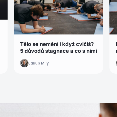
Tělo se nemění i když cvičíš?
5 důvodů stagnace a co s nimi
Jakub Milý