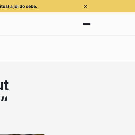
tost a jdi do sebe.
ut
“