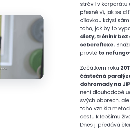
strávil v korporátu
přesně ví, jak se cít
cílovkou kdysi sám 
toho, jak by to vy
diety, trénink bez
sebereflexe.
Snaži
prostě
to nefungo
Začátkem roku
201
částečná paralýza 
dohromady na JI
není dlouhodobě ud
svých oborech, ale
toho vznikla metod
cestu k lepšímu ži
Dnes ji předává č