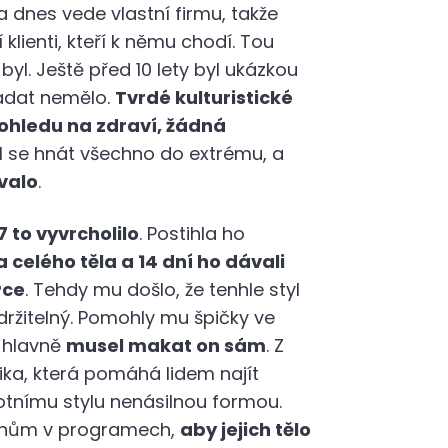
 a dnes vede vlastní firmu, takže
í klienti, kteří k němu chodí. Tou
byl. Ještě před 10 lety byl ukázkou
padat nemělo.
Tvrdé kulturistické
 ohledu na zdraví, žádná
l se hnát všechno do extrému, a
valo
.
7 to vyvrcholilo
. Postihla ho
celého těla a 14 dní ho dávali
Pce
. Tehdy mu došlo, že tenhle styl
ržitelný. Pomohly mu špičky ve
 hlavně
musel makat on sám
. Z
ika, která pomáhá lidem najít
votnímu stylu nenásilnou formou.
lenům v programech,
aby jejich tělo