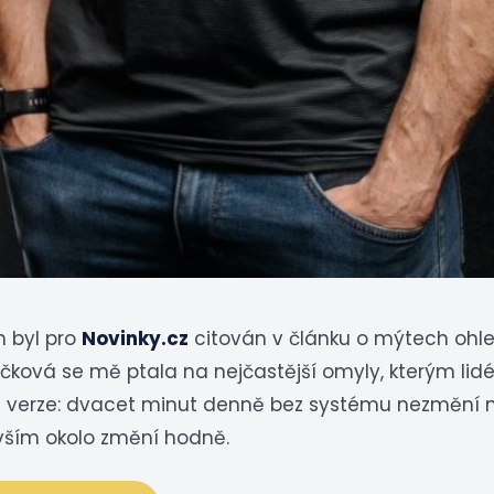
 byl pro
Novinky.cz
citován v článku o mýtech ohle
čková se mě ptala na nejčastější omyly, kterým lidé v
ká verze: dvacet minut denně bez systému nezmění n
 vším okolo změní hodně.