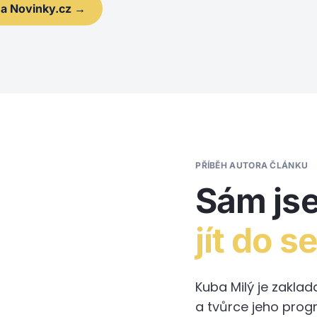
 na Novinky.cz →
PŘÍBĚH AUTORA ČLÁNKU
Sám js
jít do s
Kuba Milý je zakl
a tvůrce jeho prog