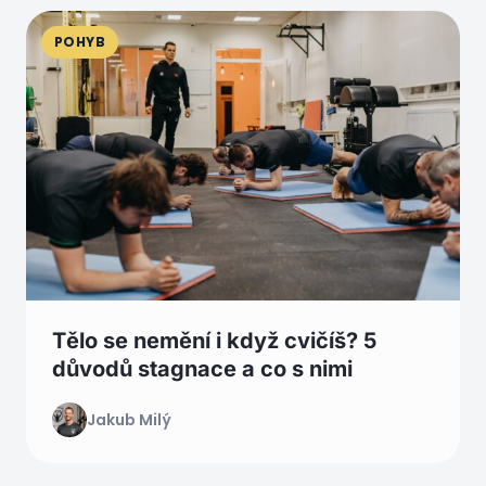
POHYB
Tělo se nemění i když cvičíš? 5
důvodů stagnace a co s nimi
Jakub Milý