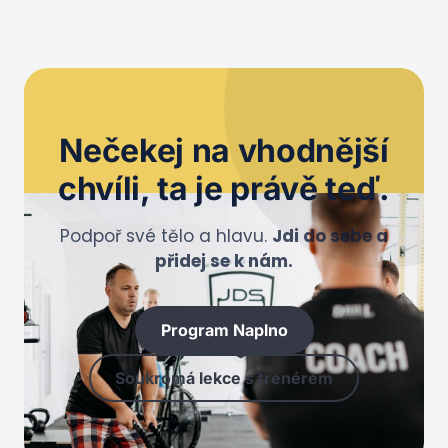
Nečekej na
vhodnější
chvíli
, ta je právě teď.
Podpoř své tělo a hlavu.
Jdi do sebe a
přidej se k nám.
Program Naplno
Soukromá lekce s trenérem