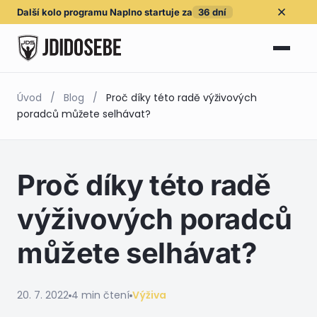
Další kolo
programu Naplno
startuje za
36
dní
Úvod
/
Blog
/
Proč díky této radě výživových
poradců můžete selhávat?
Proč díky této radě
výživových poradců
můžete selhávat?
20. 7. 2022
4 min čtení
Výživa