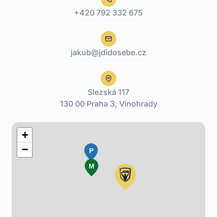
+420 792 332 675
jakub@jdidosebe.cz
Slezská 117
130 00 Praha 3, Vinohrady
+
−
P
M