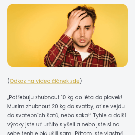
(
Odkaz na video článek zde
)
„Potřebuju zhubnout 10 kg do léta do plavek!
Musím zhubnout 20 kg do svatby, ať se vejdu
do svatebních šatů, nebo saka!“ Tyhle a další
výroky jste už určitě slyšeli a nebo jste si na
sebe tenhle bič ušili sami. Přitom jste vlastně