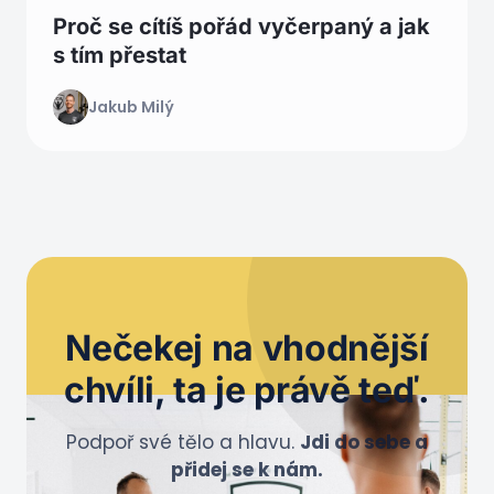
Proč se cítíš pořád vyčerpaný a jak
s tím přestat
Jakub Milý
Nečekej na
vhodnější
chvíli
, ta je právě teď.
Podpoř své tělo a hlavu.
Jdi do sebe a
přidej se k nám.