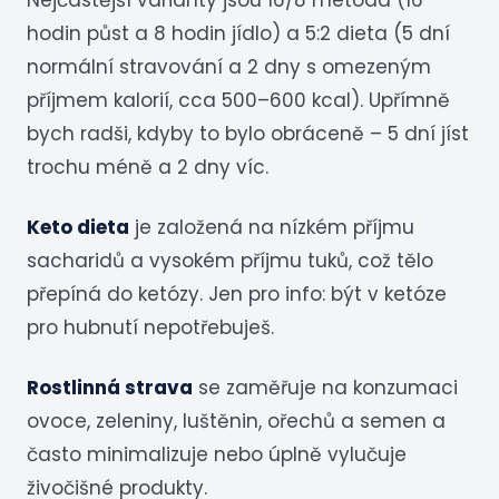
Nejčastější varianty jsou 16/8 metoda (16
hodin půst a 8 hodin jídlo) a 5:2 dieta (5 dní
normální stravování a 2 dny s omezeným
příjmem kalorií, cca 500–600 kcal). Upřímně
bych radši, kdyby to bylo obráceně – 5 dní jíst
trochu méně a 2 dny víc.
Keto dieta
je založená na nízkém příjmu
sacharidů a vysokém příjmu tuků, což tělo
přepíná do ketózy. Jen pro info: být v ketóze
pro hubnutí nepotřebuješ.
Rostlinná strava
se zaměřuje na konzumaci
ovoce, zeleniny, luštěnin, ořechů a semen a
často minimalizuje nebo úplně vylučuje
živočišné produkty.