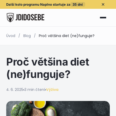
Další kolo
programu Naplno
startuje za
35
dní
Úvod
/
Blog
/
Proč většina diet (ne)funguje?
Proč většina diet
(ne)funguje?
4. 6. 2025
3 min čtení
Výživa