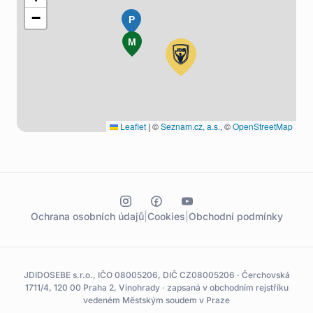
−
P
M
Leaflet
|
©
Seznam.cz, a.s.
, ©
OpenStreetMap
Ochrana osobních údajů
|
Cookies
|
Obchodní podmínky
JDIDOSEBE s.r.o., IČO 08005206, DIČ CZ08005206 · Čerchovská
1711/4, 120 00 Praha 2, Vinohrady · zapsaná v obchodním rejstříku
vedeném Městským soudem v Praze