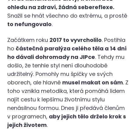
ohledu na zdraví, žádná sebereflexe.
Snažil se hnát všechno do extrému, a prostě
to nefungovalo
.
Začátkem roku
2017 to vyvrcholilo
. Postihla
ho
částečná paralýza celého těla a 14 dní
ho dávali dohromady na JIPce
. Tehdy mu
došlo, že tenhle styl není dlouhodobě
udržitelný. Pomohly mu špičky ve svých
oborech, ale hlavně
musel makat on sám
. Z
toho vznikla metodika, která pomáhá lidem
najít cestu k lepšímu životnímu stylu
nenásilnou formou. Dnes ji předává členům
v programech,
aby jejich tělo drželo krok s
jejich životem
.