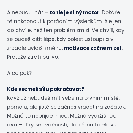
A nebudu lhát –
tohle je silný motor
. Dokáže
tě nakopnout k parádním výsledkům. Ale jen
do chvíle, než ten problém zmizí. Ve chvíli, kdy
se budeš cítit lépe, kdy bolest ustoupí a v
zrcadle uvidíš změnu,
motivace začne mizet
.
Protože ztratí palivo.
A co pak?
Kde vezmeš sílu pokračovat?
Když už nebudeš mít sebe na prvním místě,
pomalu, ale jistě se začneš vracet na začátek.
Možná to nepřijde hned. Možná vydržíš rok,
dva – díky setrvačnosti, dobrému kolektivu