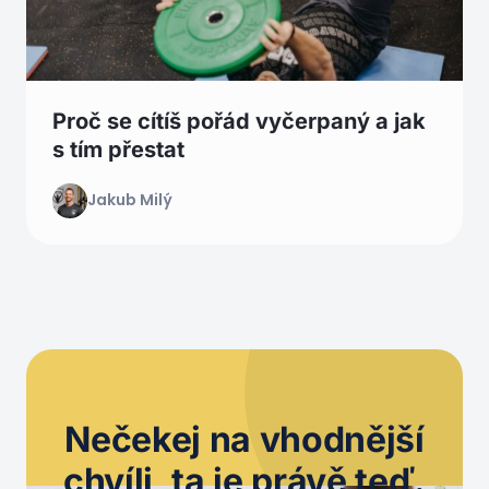
Proč se cítíš pořád vyčerpaný a jak
s tím přestat
Jakub Milý
Nečekej na
vhodnější
chvíli
, ta je právě teď.