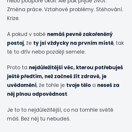
nebo podpoře okolí. Ale pak přijde život.
Změna práce. Vztahové problémy. Stěhování.
Krize.
A pokud v sobě
nemáš pevně zakořeněný
postoj
, že
ty jsi vždycky na prvním místě
, tak
tě to dřív nebo později semele.
Proto ta
nejdůležitější věc, kterou potřebuješ
ještě předtím, než začneš žít zdravě, je
uvědomění
, že tohle je
tvoje tělo
a
neseš za
něj plnou odpovědnost
.
Je to to nejdůležitější, co na tomhle světě
máš. Bez něj tu nebudeš.