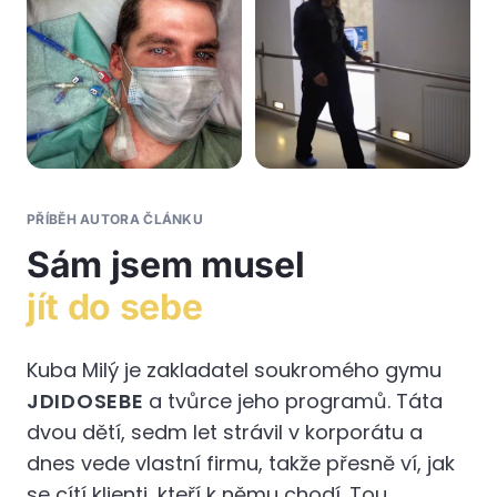
PŘÍBĚH AUTORA ČLÁNKU
Sám jsem musel
jít do sebe
Kuba Milý je zakladatel soukromého gymu
JDIDOSEBE
a tvůrce jeho programů. Táta
dvou dětí, sedm let strávil v korporátu a
dnes vede vlastní firmu, takže přesně ví, jak
se cítí klienti, kteří k němu chodí. Tou