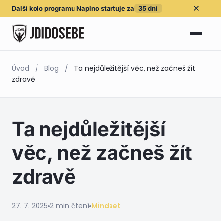
Další kolo
programu Naplno
startuje za
35
dní
Úvod
/
Blog
/
Ta nejdůležitější věc, než začneš žít
zdravě
Ta nejdůležitější
věc, než začneš žít
zdravě
27. 7. 2025
2 min čtení
Mindset