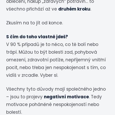
oblečení, nákup „zdravých“ potravin… to
všechno přichází až ve
druhém kroku
.
Zkusím na to jít od konce.
S čím do toho vlastně jdeš?
V 90 % případů je to něco, co tě bolí nebo
trápí. Můžou to být bolesti zad, pohybová
omezení, zdravotní potíže, nepříjemný vnitřní
pocit, nebo třeba jen nespokojenost s tím, co
vidíš v zrcadle. Vyber si.
Všechny tyto důvody mají společného jedno
– jsou to projevy
negativní motivace
. Tedy
motivace poháněné nespokojeností nebo
bolestí.