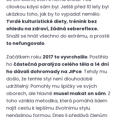
cílovkou kdysi sám byl. Ještě před 10 lety byl
ukázkou toho, jak by to vypadat nemělo.
Tvrdé kulturistické diety, trénink bez
ohledu na zdraví, žádná sebereflexe.
Snažil se hnát všechno do extrému, a prostě
to nefungovalo
.
Začátkem roku
2017 to vyvrcholilo
. Postihla
ho
částečná paralýza celého těla a 14 dní
ho dávali dohromady na JIPce
. Tehdy mu
došlo, že tenhle styl není dlouhodobě
udržitelný. Pomohly mu špičky ve svých
oborech, ale hlavně
musel makat on sám
. Z
toho vznikla metodika, která pomáhá lidem
najít cestu k lepšímu životnímu stylu
nenásilnou formou. Dnes ji předává členům